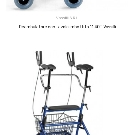
Vassilli S.r.l.
Deambulatore con tavolo imbottito 11.40T Vassilli