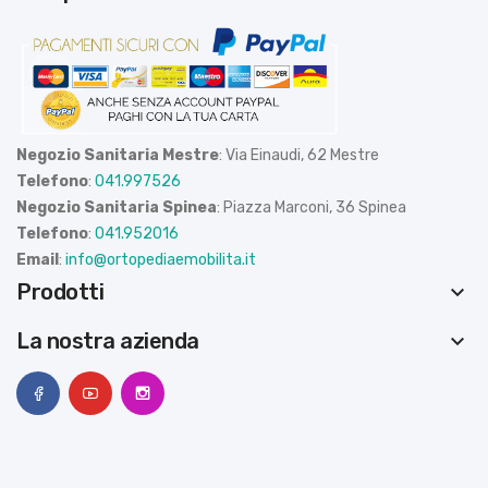
Negozio Sanitaria Mestre
: Via Einaudi, 62 Mestre
Telefono
:
041.997526
Negozio Sanitaria Spinea
: Piazza Marconi, 36 Spinea
Telefono
:
041.952016
Email
:
info@ortopediaemobilita.it
Prodotti
keyboard_arrow_down
La nostra azienda
keyboard_arrow_down