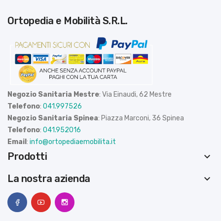
Ortopedia e Mobilità S.R.L.
Negozio Sanitaria Mestre
: Via Einaudi, 62 Mestre
Telefono
:
041.997526
Negozio Sanitaria Spinea
: Piazza Marconi, 36 Spinea
Telefono
:
041.952016
Email
:
info@ortopediaemobilita.it
Prodotti
keyboard_arrow_down
La nostra azienda
keyboard_arrow_down