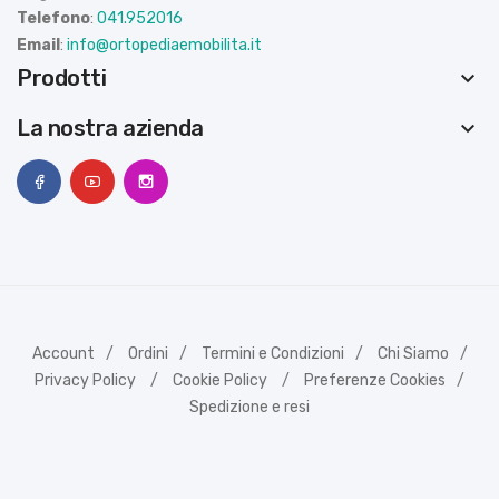
Telefono
:
041.952016
Email
:
info@ortopediaemobilita.it
Prodotti
keyboard_arrow_down
La nostra azienda
keyboard_arrow_down
Account
Ordini
Termini e Condizioni
Chi Siamo
Privacy Policy
Cookie Policy
Preferenze Cookies
Spedizione e resi