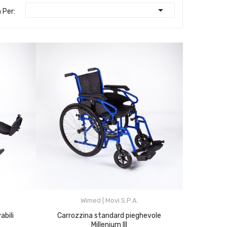

 Per:
Wimed | Movi S.p.A.
Carrozzina standard pieghevole
Millenium III