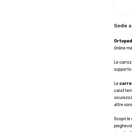
Sedie 
Ortopedi
Online me
Le carroz
supporto 
Le
carro
caratteri
sicurezza
altre son
Scopri le
pieghevol