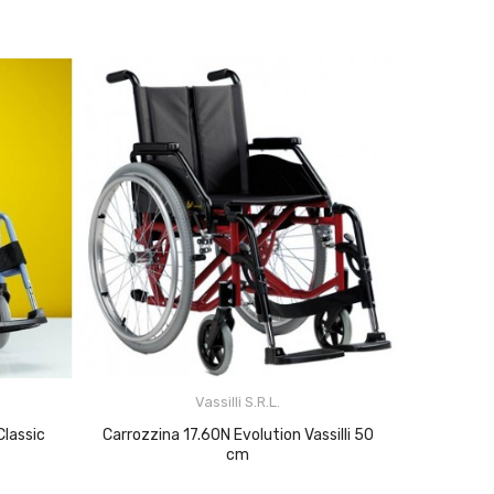
Vassilli S.r.l.
Carrozzina 17.60N Evolution Vassilli 50
cm