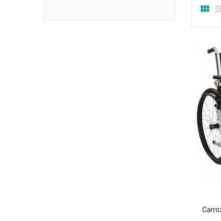

Carr