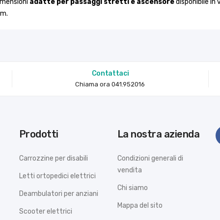
imensioni
adatte per passaggi stretti e ascensore
disponibile in
cm.
Contattaci
Chiama ora 041.952016
Prodotti
La nostra azienda
Carrozzine per disabili
Condizioni generali di
vendita
Letti ortopedici elettrici
Chi siamo
Deambulatori per anziani
Mappa del sito
Scooter elettrici