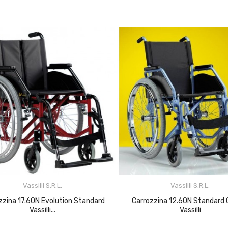
Vassilli S.r.l.
Vassilli S.r.l.
Carrozzina 12.60N Standard Classic
Vassilli...
Vassilli