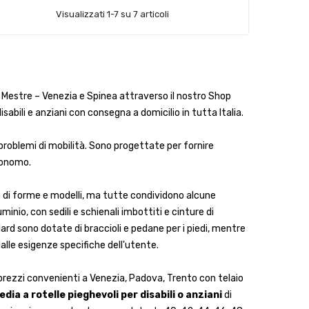
Visualizzati 1-7 su 7 articoli
 Mestre – Venezia e Spinea attraverso il nostro Shop
isabili e anziani con consegna a domicilio in tutta Italia.
oblemi di mobilità. Sono progettate per fornire
tonomo.
tà di forme e modelli, ma tutte condividono alcune
inio, con sedili e schienali imbottiti e cinture di
ard sono dotate di braccioli e pedane per i piedi, mentre
dalle esigenze specifiche dell'utente.
a prezzi convenienti a Venezia, Padova, Trento con telaio
edia a rotelle pieghevoli
per disabili o anziani
di