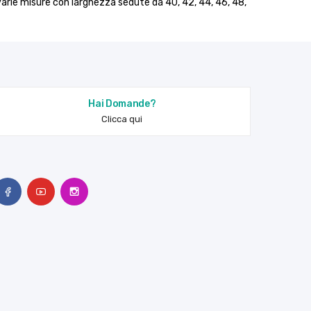
 varie misure con larghezza sedute da 40, 42, 44, 46, 48,
Hai Domande?
Clicca qui