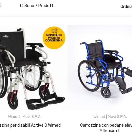

Ci Sono 7 Prodotti.
Ordina
Wimed | Movi S.p.A.
Wimed | Movi S.p.A.
ozzina per disabili Active 0 Wimed
Carrozzina con pedane elevabili
Millenium III