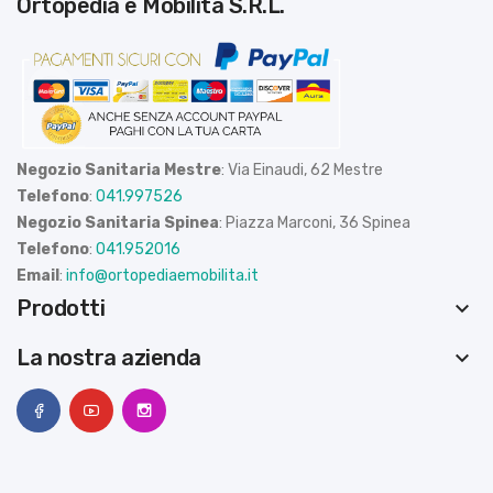
Ortopedia e Mobilità S.R.L.
Negozio Sanitaria Mestre
: Via Einaudi, 62 Mestre
Telefono
:
041.997526
Negozio Sanitaria Spinea
: Piazza Marconi, 36 Spinea
Telefono
:
041.952016
Email
:
info@ortopediaemobilita.it
Prodotti
keyboard_arrow_down
La nostra azienda
keyboard_arrow_down