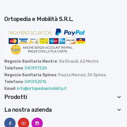
Ortopedia e Mobilità S.R.L.
Negozio Sanitaria Mestre
: Via Einaudi, 62 Mestre
Telefono
:
041.997526
Negozio Sanitaria Spinea
: Piazza Marconi, 36 Spinea
Telefono
:
041.952016
Email
:
info@ortopediaemobilita.it
Prodotti
keyboard_arrow_down
La nostra azienda
keyboard_arrow_down