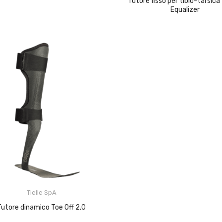
Tutore fisso per tibio-tarsica Walker
AGGIUNGI AL CARRELLO
Equalizer
Tielle SpA
Tutore dinamico Toe Off 2.0