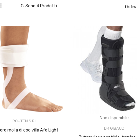

Ci Sono 4 Prodotti.
Ordina
Non disponibile
RO+TEN S.R.L.
DR GIBAUD
tore molla di codivilla Afo Light