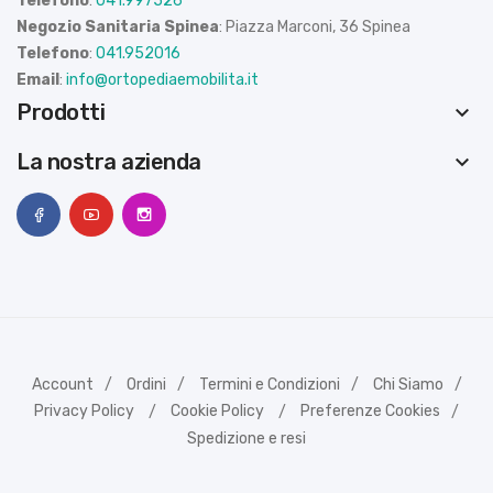
Telefono
:
041.997526
Negozio Sanitaria Spinea
: Piazza Marconi, 36 Spinea
Telefono
:
041.952016
Email
:
info@ortopediaemobilita.it
Prodotti
keyboard_arrow_down
La nostra azienda
keyboard_arrow_down
Account
Ordini
Termini e Condizioni
Chi Siamo
Privacy Policy
Cookie Policy
Preferenze Cookies
Spedizione e resi