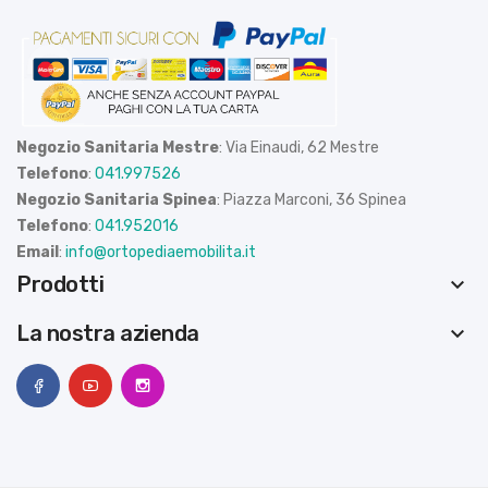
Negozio Sanitaria Mestre
: Via Einaudi, 62 Mestre
Telefono
:
041.997526
Negozio Sanitaria Spinea
: Piazza Marconi, 36 Spinea
Telefono
:
041.952016
Email
:
info@ortopediaemobilita.it
Prodotti
keyboard_arrow_down
La nostra azienda
keyboard_arrow_down