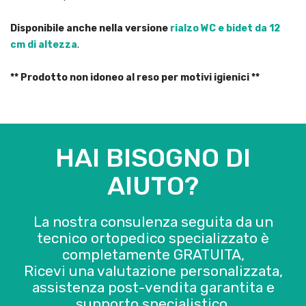
Disponibile anche nella versione
rialzo WC e bidet da 12
cm di altezza
.
** Prodotto non idoneo al reso per motivi igienici **
HAI BISOGNO DI
AIUTO?
La nostra consulenza seguita da un
tecnico ortopedico specializzato è
completamente GRATUITA,
Ricevi una valutazione personalizzata,
assistenza post-vendita garantita e
supporto specialistico.