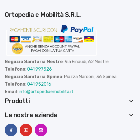
Ortopedia e Mobilità S.R.L.
Negozio Sanitaria Mestre
: Via Einaudi, 62 Mestre
Telefono
:
041.997526
Negozio Sanitaria Spinea
: Piazza Marconi, 36 Spinea
Telefono
:
041.952016
Email
:
info@ortopediaemobilita.it
Prodotti
keyboard_arrow_down
La nostra azienda
keyboard_arrow_down