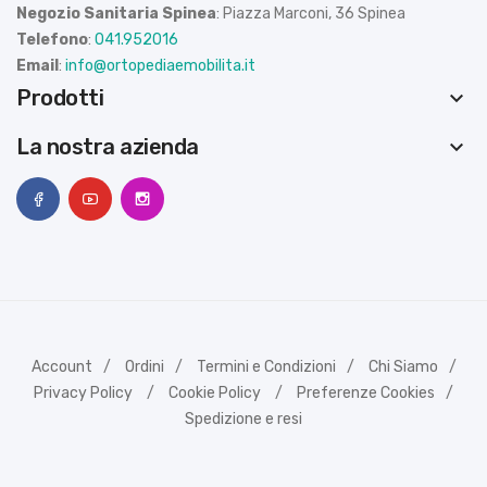
Negozio Sanitaria Spinea
: Piazza Marconi, 36 Spinea
Telefono
:
041.952016
Email
:
info@ortopediaemobilita.it
Prodotti
keyboard_arrow_down
La nostra azienda
keyboard_arrow_down
Account
Ordini
Termini e Condizioni
Chi Siamo
Privacy Policy
Cookie Policy
Preferenze Cookies
Spedizione e resi