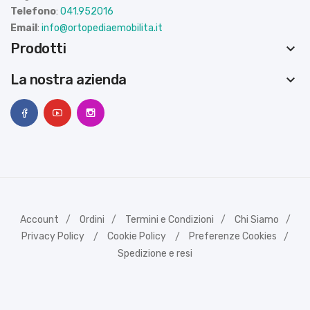
Telefono
:
041.952016
Email
:
info@ortopediaemobilita.it
Prodotti
keyboard_arrow_down
La nostra azienda
keyboard_arrow_down
Account
Ordini
Termini e Condizioni
Chi Siamo
Privacy Policy
Cookie Policy
Preferenze Cookies
Spedizione e resi