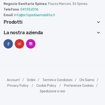
Negozio Sanitaria Spinea
: Piazza Marconi, 36 Spinea
Telefono
:
041.952016
Email
:
info@ortopediaemobilita.it
Prodotti
keyboard_arrow_down
La nostra azienda
keyboard_arrow_down
Account
Ordini
Termini e Condizioni
Chi Siamo
Privacy Policy
Cookie Policy
Preferenze Cookies
Spedizione e resi