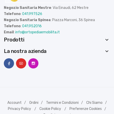
Negozio Sanitaria Mestre
: Via Einaudi, 62 Mestre
Telefono
:
041.997526
Negozio Sanitaria Spinea
: Piazza Marconi, 36 Spinea
Telefono
:
041.952016
Email
:
info@ortopediaemobilita.it
Prodotti
keyboard_arrow_down
La nostra azienda
keyboard_arrow_down
Account
Ordini
Termini e Condizioni
Chi Siamo
Privacy Policy
Cookie Policy
Preferenze Cookies