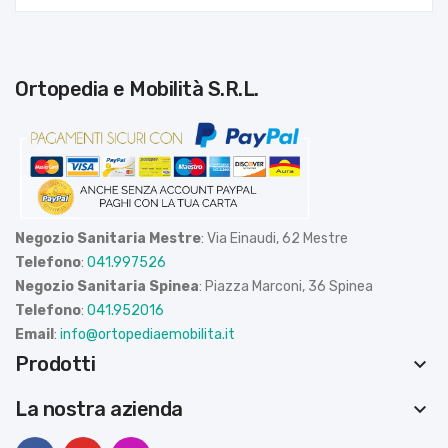
Ortopedia e Mobilità S.R.L.
Negozio Sanitaria Mestre
: Via Einaudi, 62 Mestre
Telefono
:
041.997526
Negozio Sanitaria Spinea
: Piazza Marconi, 36 Spinea
Telefono
:
041.952016
Email
:
info@ortopediaemobilita.it
Prodotti
keyboard_arrow_down
La nostra azienda
keyboard_arrow_down