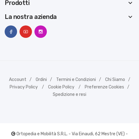
Prodotti
keyboard_arrow_down
La nostra azienda
keyboard_arrow_down
Account
Ordini
Termini e Condizioni
Chi Siamo
Privacy Policy
Cookie Policy
Preferenze Cookies
Spedizione e resi
Ortopedia e Mobilità S.R.L. - Via Einaudi, 62 Mestre (VE) -