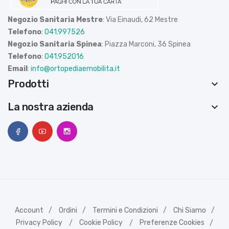
Negozio Sanitaria Mestre
: Via Einaudi, 62 Mestre
Telefono
:
041.997526
Negozio Sanitaria Spinea
: Piazza Marconi, 36 Spinea
Telefono
:
041.952016
Email
:
info@ortopediaemobilita.it
Prodotti
keyboard_arrow_down
La nostra azienda
keyboard_arrow_down
Account
Ordini
Termini e Condizioni
Chi Siamo
Privacy Policy
Cookie Policy
Preferenze Cookies