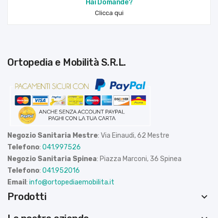
Hai Domande?
Clicca qui
Ortopedia e Mobilità S.R.L.
Negozio Sanitaria Mestre
: Via Einaudi, 62 Mestre
Telefono
:
041.997526
Negozio Sanitaria Spinea
: Piazza Marconi, 36 Spinea
Telefono
:
041.952016
Email
:
info@ortopediaemobilita.it
Prodotti
keyboard_arrow_down