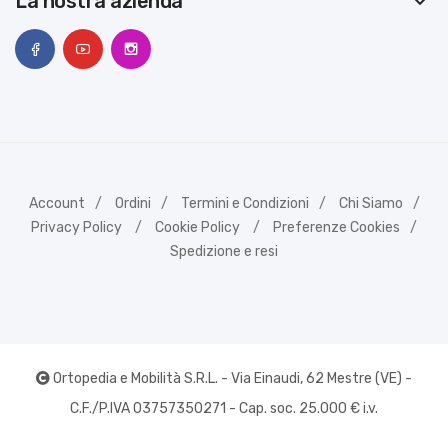
La nostra azienda
keyboard_arrow_down
Account
Ordini
Termini e Condizioni
Chi Siamo
Privacy Policy
Cookie Policy
Preferenze Cookies
Spedizione e resi
Ortopedia e Mobilità S.R.L. - Via Einaudi, 62 Mestre (VE) -
C.F./P.IVA 03757350271 - Cap. soc. 25.000 € i.v.