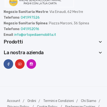
Negozio Sanitaria Mestre
: Via Einaudi, 62 Mestre
Telefono
:
041.997526
Negozio Sanitaria Spinea
: Piazza Marconi, 36 Spinea
Telefono
:
041.952016
Email
:
info@ortopediaemobilita.it
Prodotti
keyboard_arrow_down
La nostra azienda
keyboard_arrow_down
Account
Ordini
Termini e Condizioni
Chi Siamo
Privacy Policy
Cookie Policy
Preferenze Cookies