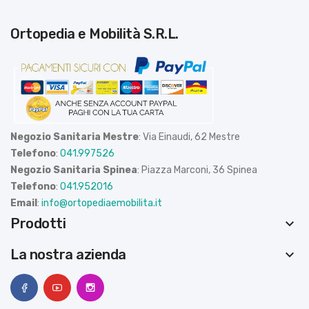
Ortopedia e Mobilità S.R.L.
Negozio Sanitaria Mestre
: Via Einaudi, 62 Mestre
Telefono
:
041.997526
Negozio Sanitaria Spinea
: Piazza Marconi, 36 Spinea
Telefono
:
041.952016
Email
:
info@ortopediaemobilita.it
Prodotti
keyboard_arrow_down
La nostra azienda
keyboard_arrow_down