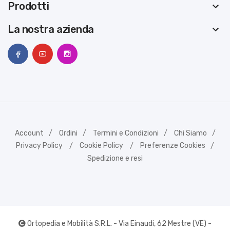
Prodotti
keyboard_arrow_down
La nostra azienda
keyboard_arrow_down
Account
Ordini
Termini e Condizioni
Chi Siamo
Privacy Policy
Cookie Policy
Preferenze Cookies
Spedizione e resi
Ortopedia e Mobilità S.R.L. - Via Einaudi, 62 Mestre (VE) -