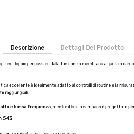
Descrizione
Dettagli Del Prodotto
iglione doppio per passare dalla funzione a membrana a quella a cam
ustica eccellente è idealmente adatto ai controlli di routine e la misur
e raggiungibili.
d alta e bassa frequenza
, mentre il lato a campana è progettato per
n 543
 funzione a membrana a quella a campana