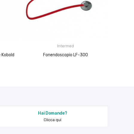
Intermed
 Kobold
Fonendoscopio LF-300
Sfigmomanometro ad aneroide LF-500
Hai Domande?
Clicca qui