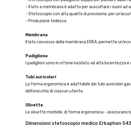
- Il lato a membrana è adatto per auscultare i suoni ad 
- Stetoscopio con alta qualità di precisione, per un’acus
- Produzione tedesca
Membrana
Il lato convesso della membrana ERKA. permette un’ecce
Padiglione
I padiglioni sono in ottone lucidato ad alta lucentezza e
T
ubi auricolari
La forma ergonomica e adattabile dei tubi auricolari gara
dell’orecchio di ciascun utente.
Olivette
Le olivette morbide, di forma ergonomica - assicurano b
Dimensioni stetoscopio medico Erkaphon 54