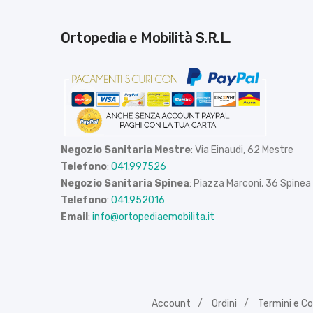
Ortopedia e Mobilità S.R.L.
Negozio Sanitaria Mestre
: Via Einaudi, 62 Mestre
Telefono
:
041.997526
Negozio Sanitaria Spinea
: Piazza Marconi, 36 Spinea
Telefono
:
041.952016
Email
:
info@ortopediaemobilita.it
Account
Ordini
Termini e Co