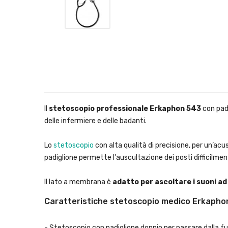
Il
stetoscopio professionale Erkaphon 543
con pad
delle infermiere e delle badanti.
Lo
stetoscopio
con alta qualità di precisione, per un’ac
padiglione permette l'auscultazione dei posti difficilment
Il lato a membrana è
adatto per ascoltare i suoni a
Caratteristiche stetoscopio medico Erkapho
- Stetoscopio con padiglione doppio per passare dalla