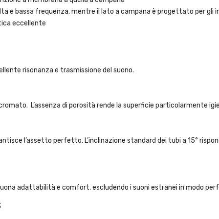
alta e bassa frequenza, mentre il lato a campana è progettato per gli i
tica eccellente
llente risonanza e trasmissione del suono.
 cromato. L’assenza di porosità rende la superficie particolarmente igi
ntisce l’assetto perfetto. L’inclinazione standard dei tubi a 15° rispon
uona adattabilità e comfort, escludendo i suoni estranei in modo per
3