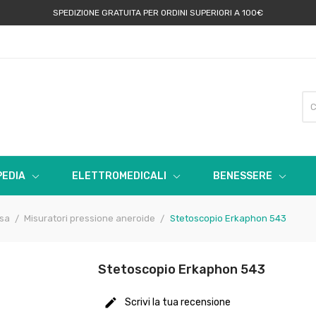
SPEDIZIONE GRATUITA PER ORDINI SUPERIORI A 100€
EDIA
ELETTROMEDICALI
BENESSERE
osa
Misuratori pressione aneroide
Stetoscopio Erkaphon 543
Stetoscopio Erkaphon 543
Scrivi la tua recensione