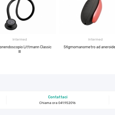
Intermed
Intermed
Sfigmomanometro ad aneroide
III
Contattaci
Chiama ora 041.952016